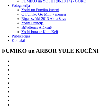
FUMIKO un YOSHI (06.10.14) - GORO
Fotogalerija
Yoshi un Fumiko kucēni
C`Fumiko Go Mihi 7 mēneši
Rīgas svētki 2013 Akita šovs
Yoshi Francijā
Brīvdienas Alūksnē
Yoshi burā ar Kani Keli
Publikācijas
Kontakti
FUMIKO un ARBOR YULE KUCĒNI