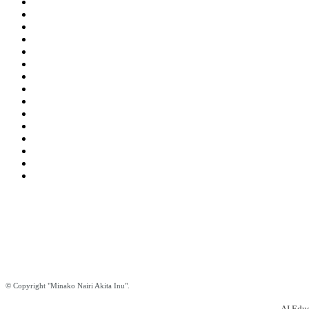
Nairija Simkeviča Salmane
Tel.: +371 29464101
e-mail:
nairija@gmail.com
Edgars Salmanis
Tel.: +371 26330333
e-mail:
edgars.salmanis@gmail.com
© Copyright "Minako Nairi Akita Inu".
AI Educ