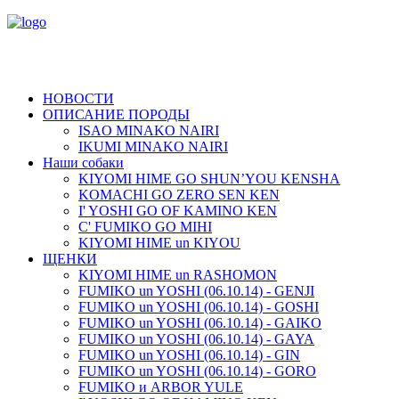
НОВОСТИ
ОПИСАНИЕ ПОРОДЫ
ISAO MINAKO NAIRI
IKUMI MINAKO NAIRI
Наши собаки
KIYOMI HIME GO SHUN’YOU KENSHA
KOMACHI GO ZERO SEN KEN
I' YOSHI GO OF KAMINO KEN
C' FUMIKO GO MIHI
KIYOMI HIME un KIYOU
ЩЕНКИ
KIYOMI HIME un RASHOMON
FUMIKO un YOSHI (06.10.14) - GENJI
FUMIKO un YOSHI (06.10.14) - GOSHI
FUMIKO un YOSHI (06.10.14) - GAIKO
FUMIKO un YOSHI (06.10.14) - GAYA
FUMIKO un YOSHI (06.10.14) - GIN
FUMIKO un YOSHI (06.10.14) - GORO
FUMIKO и ARBOR YULE