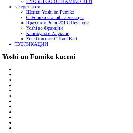
I' YOSHI GO OF KAMINO KEN
галерея фото
Щенки Yoshi un Fumiko
C 'Fumiko Go mihi 7 месяцев
Праздник Риги 2013 Шоу акит
Yoshi во Франции
Каникулы в Алуксне
Yoshi плывет C Kani Keli
ПУБЛИКАЦИИ
Yoshi un Fumiko kucēni